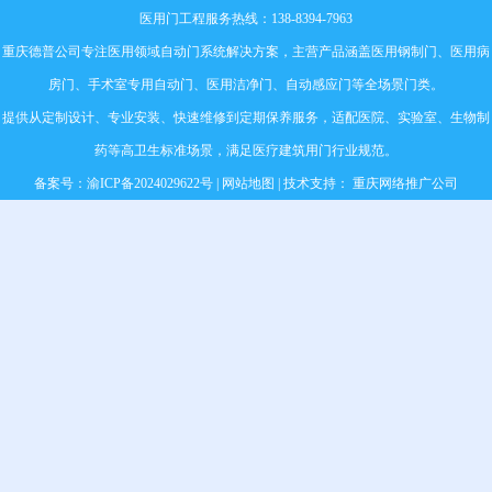
医用门工程服务热线：138-8394-7963
重庆德普公司专注医用领域自动门系统解决方案，主营产品涵盖
医用钢制门
、
医用病
房门
、
手术室专用自动门
、
医用洁净门
、自动感应门等全场景门类。
提供从定制设计、专业安装、快速维修到定期保养服务，适配医院、实验室、生物制
药等高卫生标准场景，满足医疗建筑用门行业规范。
备案号：
渝ICP备2024029622号
|
网站地图
| 技术支持：
重庆网络推广公司