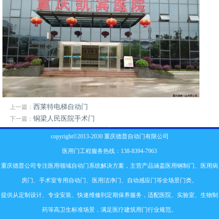
西莱特电梯自动门
上一篇：
铜梁人民医院手术门
下一篇：
copyright©2013-2030 重庆德普自动门有限公司
医用门工程服务热线：138-8394-7963
重庆德普公司专注医用领域自动门系统解决方案，主营产品涵盖
医用钢制门
、
医用病
房门
、
手术室专用自动门
、
医用洁净门
、自动感应门等全场景门类。
提供从定制设计、专业安装、快速维修到定期保养服务，适配医院、实验室、生物制
药等高卫生标准场景，满足医疗建筑用门行业规范。